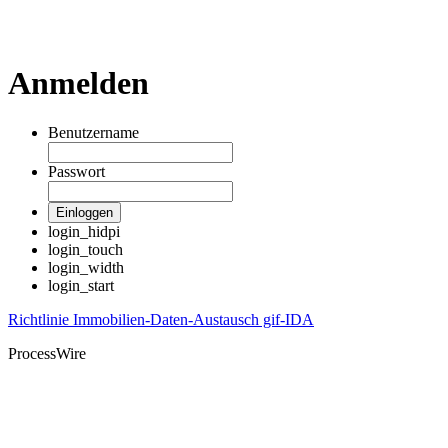
Anmelden
Benutzername
Passwort
Einloggen
login_hidpi
login_touch
login_width
login_start
Richtlinie Immobilien-Daten-Austausch gif-IDA
ProcessWire